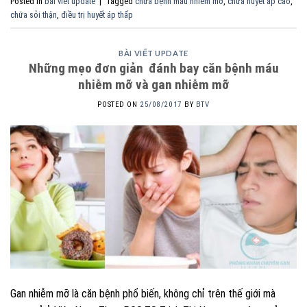
Posted in
bài viết update
|
Tagged
chữa bệnh máu nhiễm mỡ
,
chữa huyết áp cao
,
chữa sỏi thận
,
điều trị huyết áp thấp
BÀI VIẾT UPDATE
Những mẹo đơn giản đánh bay căn bệnh máu
nhiễm mỡ và gan nhiễm mỡ
POSTED ON
25/08/2017
BY
BTV
Gan nhiễm mỡ là căn bệnh phổ biến, không chỉ trên thế giới mà