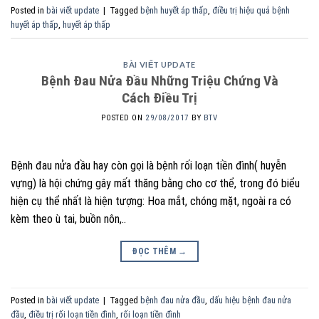
Posted in
bài viết update
|
Tagged
bệnh huyết áp thấp
,
điều trị hiệu quả bệnh
huyết áp thấp
,
huyết áp thấp
BÀI VIẾT UPDATE
Bệnh Đau Nửa Đầu Những Triệu Chứng Và
Cách Điều Trị
POSTED ON
29/08/2017
BY
BTV
Bệnh đau nửa đầu hay còn gọi là bệnh rối loạn tiền đình( huyễn
vựng) là hội chứng gây mất thăng bằng cho cơ thể, trong đó biểu
hiện cụ thể nhất là hiện tượng: Hoa mắt, chóng mặt, ngoài ra có
kèm theo ù tai, buồn nôn,..
ĐỌC THÊM
→
Posted in
bài viết update
|
Tagged
bệnh đau nửa đầu
,
dấu hiệu bệnh đau nửa
đầu
,
điều trị rối loạn tiền đình
,
rối loạn tiền đình