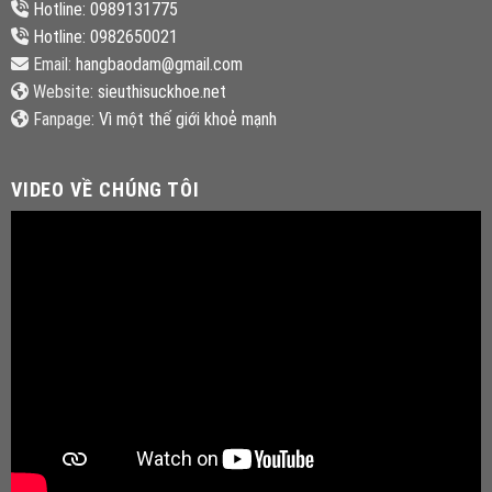
Hotline: 0989131775
Hotline: 0982650021
Email:
hangbaodam@gmail.com
Website:
sieuthisuckhoe.net
Fanpage:
Vì một thế giới khoẻ mạnh
VIDEO VỀ CHÚNG TÔI