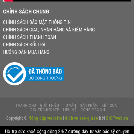
CHÍNH SÁCH CHUNG
CHÍNH SÁCH BẢO MẬT THÔNG TIN
CHÍNH SÁCH GIAO, NHẬN HÀNG VÀ KIỂM HÀNG
CHÍNH SÁCH THANH TOÁN
CHÍNH SÁCH ĐỔI TRẢ
HƯỚNG DẪN MUA HÀNG
TRANG CHỦ
GIỚI THIỆU
TƯ VẤN
SẢN PHẨM
KẾT QUẢ
TIN TỨC UPDATE
LIÊN HỆ
CÔNG TÁC XH
Copyright ©
Nâng cấp website
|
dich vụ seo giá rẻ
bởi
BICTweb.vn
Hỗ trợ sức khoẻ cộng đồng 24/7 đường dây tư vấn bác sỹ chuyên