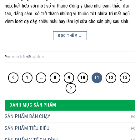
nếp, kết hợp với một số vị thuốc đông y khác như cam thảo, đại
táo, đẳng sâm…sẽ trở thành những vị thuốc tốt chữa trị mất ngủ,
viêm loét dạ dày, thiếu máu hay làm lợi sữa cho sản phụ sau sinh.
ĐỌC THÊM
→
Posted in
bài viết update
1
…
8
9
10
11
12
13
DANH MỤC SẢN PHẨM
SẢN PHẨM BÁN CHẠY
(6)
SẢN PHẨM TIÊU BIỂU
(4)