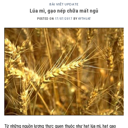
BÀI VIẾT UPDATE
Lúa mì, gạo nếp chữa mất ngủ
POSTED ON
17/07/2017
BY
KYTHUAT
Từ những nguồn lương thực quen thuộc như hạt lúa mì, hạt gạo