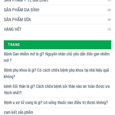
SẢN PHẨM Y TẾ GIA ĐÌNH
(1)
SẢN PHẨM GIA ĐÌNH
(6)
SẢN PHẨM SỮA
(4)
HÀNG HẾT
(2)
TRANG
Bệnh Gan nhiễm mỡ là gì? Nguyên nhân chủ yếu dẫn đến gan nhiễm
mỡ ?
Bệnh phụ khoa là gì? Có cách chữa bệnh phụ khoa tại nhà hiệu quả
không?
bệnh Sỏi thận là gì? Cách chữa bệnh sỏi thận nào an toàn được ưa
thích nhất?
Bệnh u xơ tử cung là gì? có uống thuốc nào điều trị được không?
cam kết sản phẩm