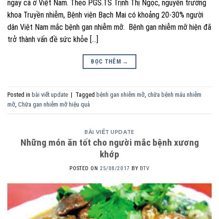
ngay cả ở Việt Nam. Theo PGS.TS Trịnh Thị Ngọc, nguyên trưởng
khoa Truyền nhiễm, Bệnh viện Bạch Mai có khoảng 20-30% người
dân Việt Nam mắc bệnh gan nhiễm mỡ. Bệnh gan nhiễm mỡ hiện đã
trở thành vấn đề sức khỏe […]
ĐỌC THÊM
→
Posted in
bài viết update
|
Tagged
bệnh gan nhiễm mỡ
,
chữa bệnh máu nhiễm
mỡ
,
Chữa gan nhiễm mỡ hiệu quả
BÀI VIẾT UPDATE
Những món ăn tốt cho người mắc bệnh xương
khớp
POSTED ON
25/08/2017
BY
BTV