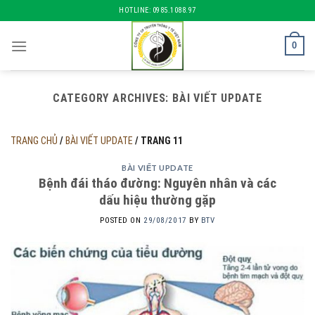
Skip
HOTLINE: 0985.1088.97
to
content
0
CATEGORY ARCHIVES:
BÀI VIẾT UPDATE
TRANG CHỦ
/
BÀI VIẾT UPDATE
/
TRANG 11
BÀI VIẾT UPDATE
Bệnh đái tháo đường: Nguyên nhân và các
dấu hiệu thường gặp
POSTED ON
29/08/2017
BY
BTV