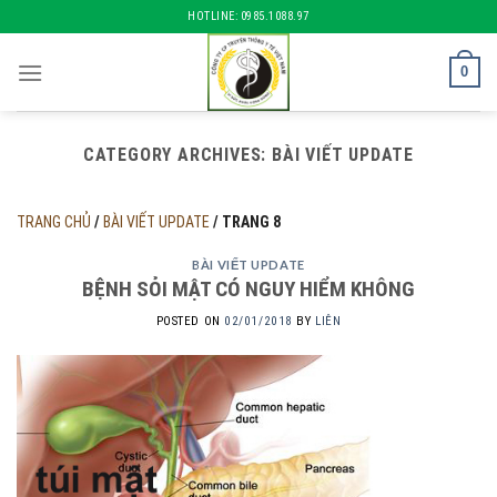
Skip
HOTLINE: 0985.1088.97
to
content
0
CATEGORY ARCHIVES:
BÀI VIẾT UPDATE
TRANG CHỦ
/
BÀI VIẾT UPDATE
/
TRANG 8
BÀI VIẾT UPDATE
BỆNH SỎI MẬT CÓ NGUY HIỂM KHÔNG
POSTED ON
02/01/2018
BY
LIÊN