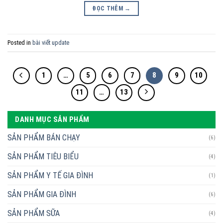
ĐỌC THÊM
→
Posted in
bài viết update
1
…
5
6
7
8
9
10
11
…
13
DANH MỤC SẢN PHẨM
SẢN PHẨM BÁN CHẠY
(6)
SẢN PHẨM TIÊU BIỂU
(4)
SẢN PHẨM Y TẾ GIA ĐÌNH
(1)
SẢN PHẨM GIA ĐÌNH
(6)
SẢN PHẨM SỮA
(4)