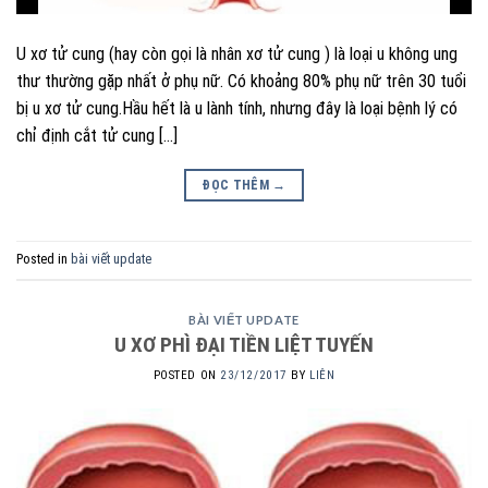
U xơ tử cung (hay còn gọi là nhân xơ tử cung ) là loại u không ung
thư thường gặp nhất ở phụ nữ. Có khoảng 80% phụ nữ trên 30 tuổi
bị u xơ tử cung.Hầu hết là u lành tính, nhưng đây là loại bệnh lý có
chỉ định cắt tử cung […]
ĐỌC THÊM
→
Posted in
bài viết update
BÀI VIẾT UPDATE
U XƠ PHÌ ĐẠI TIỀN LIỆT TUYẾN
POSTED ON
23/12/2017
BY
LIÊN