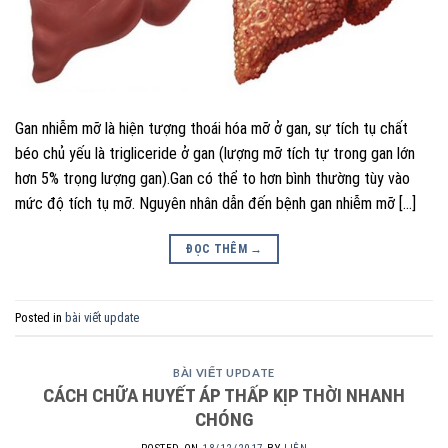
Gan nhiễm mỡ là hiện tượng thoái hóa mỡ ở gan, sự tích tụ chất
béo chủ yếu là trigliceride ở gan (lượng mỡ tích tự trong gan lớn
hơn 5% trọng lượng gan).Gan có thể to hơn bình thường tùy vào
mức độ tích tụ mỡ. Nguyên nhân dẫn đến bệnh gan nhiễm mỡ […]
ĐỌC THÊM
→
Posted in
bài viết update
BÀI VIẾT UPDATE
CÁCH CHỮA HUYẾT ÁP THẤP KỊP THỜI NHANH
CHÓNG