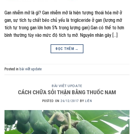
Gan nhiễm mỡ là gì? Gan nhiễm mỡ là hiện tượng thoái hóa mỡ ở
gan, sự tích tụ chất béo chủ yếu là trigliceride ở gan (lượng mỡ
tích tự trong gan lớn hơn 5% trọng lượng gan).Gan có thể to hơn
bình thường tùy vào mức độ tích tụ mỡ. Nguyên nhân gây […]
ĐỌC THÊM
→
Posted in
bài viết update
BÀI VIẾT UPDATE
CÁCH CHỮA SỎI THẬN BẰNG THUỐC NAM
POSTED ON
26/12/2017
BY
LIÊN