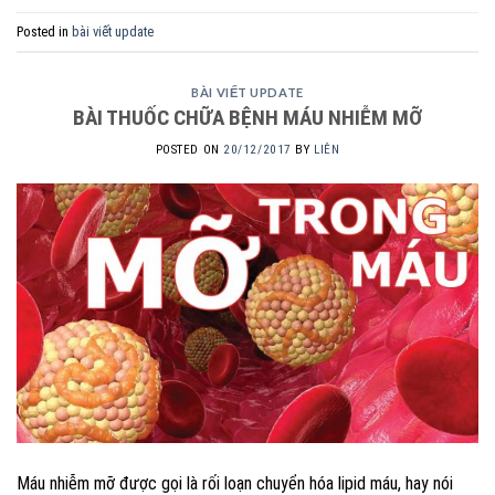
Posted in
bài viết update
BÀI VIẾT UPDATE
BÀI THUỐC CHỮA BỆNH MÁU NHIỄM MỠ
POSTED ON
20/12/2017
BY
LIÊN
Máu nhiễm mỡ được gọi là rối loạn chuyển hóa lipid máu, hay nói