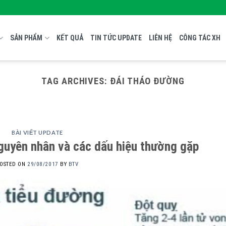
SẢN PHẨM
KẾT QUẢ
TIN TỨC UPDATE
LIÊN HỆ
CÔNG TÁC XH
TAG ARCHIVES:
ĐÁI THÁO ĐƯỜNG
BÀI VIẾT UPDATE
guyên nhân và các dấu hiệu thường gặp
OSTED ON
29/08/2017
BY
BTV