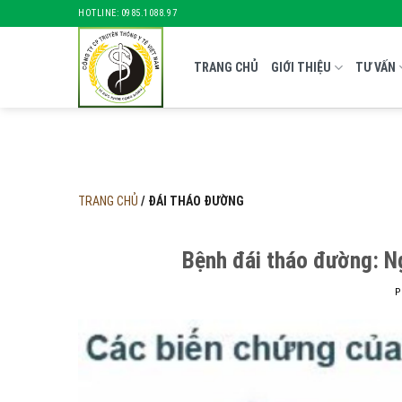
Skip
HOTLINE: 0985.1088.97
to
content
TRANG CHỦ
GIỚI THIỆU
TƯ VẤN
TRANG CHỦ
/
ĐÁI THÁO ĐƯỜNG
Bệnh đái tháo đường: N
P