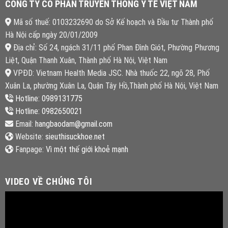
CÔNG TY CỔ PHẦN TRUYỀN THÔNG Y TẾ VIỆT NAM
Mã số thuế: 0103232690 do Sở Kế hoạch và Đầu tư Thành phố
Hà Nội cấp ngày 20/01/2009
Địa chỉ: Số 24, ngách 31/11 phố Phan Đình Giót, Phường Phương
Liệt, Quận Thanh Xuân, Thành phố Hà Nội, Việt Nam
VPĐD: Vietnam Health Media JSC. Nhà thuốc 22, ngõ 28, Phố
Xuân La, phường Xuân La, Quận Tây Hồ,Thành phố Hà Nội, Việt Nam
Hotline: 0989131775
Hotline: 0982650021
Email:
hangbaodam@gmail.com
Website:
sieuthisuckhoe.net
Fanpage:
Vì một thế giới khoẻ mạnh
VIDEO VỀ CHÚNG TÔI