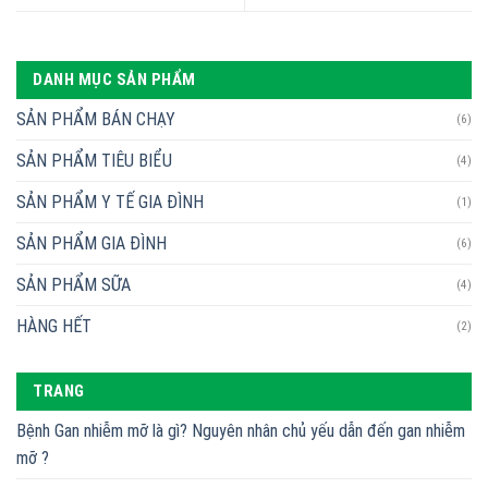
DANH MỤC SẢN PHẨM
SẢN PHẨM BÁN CHẠY
(6)
SẢN PHẨM TIÊU BIỂU
(4)
SẢN PHẨM Y TẾ GIA ĐÌNH
(1)
SẢN PHẨM GIA ĐÌNH
(6)
SẢN PHẨM SỮA
(4)
HÀNG HẾT
(2)
TRANG
Bệnh Gan nhiễm mỡ là gì? Nguyên nhân chủ yếu dẫn đến gan nhiễm
mỡ ?