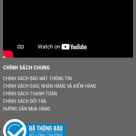
CHÍNH SÁCH CHUNG
CHÍNH SÁCH BẢO MẬT THÔNG TIN
CHÍNH SÁCH GIAO, NHẬN HÀNG VÀ KIỂM HÀNG
CHÍNH SÁCH THANH TOÁN
CHÍNH SÁCH ĐỔI TRẢ
HƯỚNG DẪN MUA HÀNG