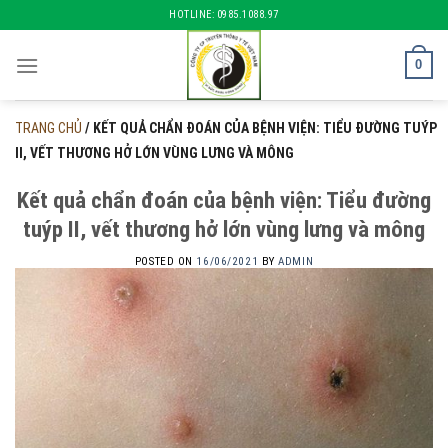
Skip
HOTLINE: 0985.1088.97
to
content
0
TRANG CHỦ
/
KẾT QUẢ CHẨN ĐOÁN CỦA BỆNH VIỆN: TIỂU ĐƯỜNG TUÝP
II, VẾT THƯƠNG HỞ LỚN VÙNG LƯNG VÀ MÔNG
Kết quả chẩn đoán của bệnh viện: Tiểu đường
tuýp II, vết thương hở lớn vùng lưng và mông
POSTED ON
16/06/2021
BY
ADMIN