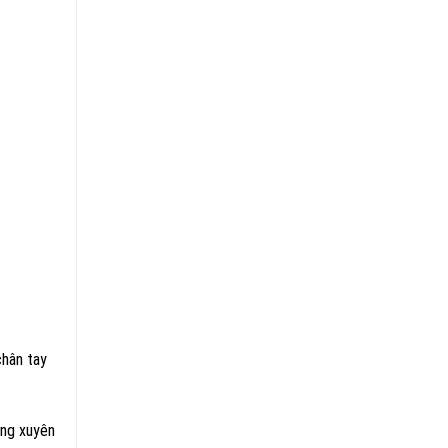
chân tay
ờng xuyên