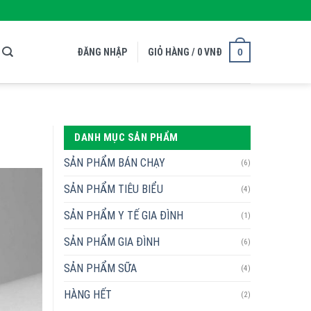
0
ĐĂNG NHẬP
GIỎ HÀNG /
0
VNĐ
DANH MỤC SẢN PHẨM
SẢN PHẨM BÁN CHẠY
(6)
SẢN PHẨM TIÊU BIỂU
(4)
SẢN PHẨM Y TẾ GIA ĐÌNH
(1)
SẢN PHẨM GIA ĐÌNH
(6)
SẢN PHẨM SỮA
(4)
HÀNG HẾT
(2)