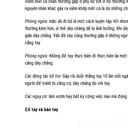
Viêm mắt cá chân thường gặp ở phụ nữ bởi vì họ thường m
nguyên nhân khác gây ra viêm khớp mắt cá là do những c
Phòng ngừa:
mặc dù đi bộ là một cách luyện tập tốt nhưn
thường kém hơn, vì thế dây chằng dễ bị ảnh hưởng. Khi dây
giãn dây chằng. Vấn đề này cũng thường gặp ở những ngườ
cẳng tay.
Phòng ngừa:
Không để tay thực hiện đi thực hiện lại một
căng dây chằng.
Các động tác hỗ trợ:
Gập rồi duỗi thẳng tay 10 lần mỗi ng
người để tránh bị căng cơ, dây chằng do với tay.
Các nguy cơ:
làm vườn hay bất kỳ công việc nào mà động tác
Cổ tay và bàn tay