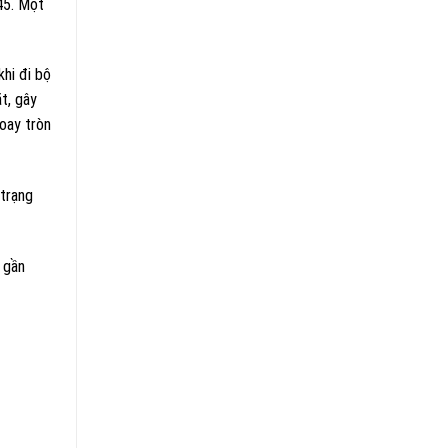
45. Một
hi đi bộ
t, gây
oay tròn
 trạng
 gần