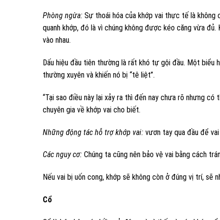
Phòng ngừa:
Sự thoái hóa của khớp vai thực tế là không 
quanh khớp, đó là vì chúng không được kéo căng vừa đủ.
vào nhau.
Dấu hiệu đầu tiên thường là rất khó tự gội đầu. Một biểu 
thường xuyên và khiến nó bị “tê liệt”.
“Tại sao điều này lại xảy ra thì đến nay chưa rõ nhưng có
chuyên gia về khớp vai cho biết.
Những động tác hỗ trợ khớp vai:
vươn tay qua đầu để vai 
Các nguy cơ:
Chúng ta cũng nên bảo vệ vai bằng cách trán
Nếu vai bị uốn cong, khớp sẽ không còn ở đúng vị trí, sẽ 
Cổ