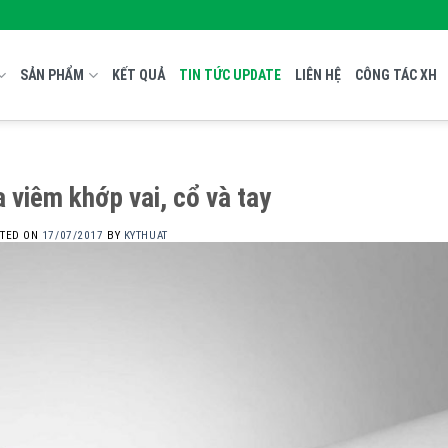
SẢN PHẨM
KẾT QUẢ
TIN TỨC UPDATE
LIÊN HỆ
CÔNG TÁC XH
 viêm khớp vai, cổ và tay
STED ON
17/07/2017
BY
KYTHUAT