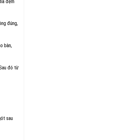
 đĩa đệm
ông đúng,
ào bàn,
 Sau đó từ
gót sau