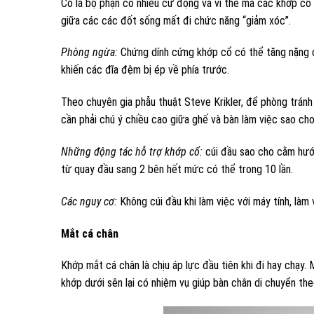
Cổ là bộ phận có nhiều cử động và vì thế mà các khớp cổ 
giữa các các đốt sống mất đi chức năng “giảm xóc”.
Phòng ngừa:
Chứng dính cứng khớp cổ có thể tăng nặng do
khiến các đĩa đệm bị ép về phía trước.
Theo chuyên gia phẫu thuật Steve Krikler, để phòng tránh 
cần phải chú ý chiều cao giữa ghế và bàn làm việc sao cho
Những động tác hỗ trợ khớp cổ:
cúi đầu sao cho cằm hướn
từ quay đầu sang 2 bên hết mức có thể trong 10 lần.
Các nguy cơ:
Không cúi đầu khi làm việc với máy tính, làm v
Mắt cá chân
Khớp mắt cá chân là chịu áp lực đầu tiên khi đi hay chạy.
khớp dưới sên lại có nhiệm vụ giúp bàn chân di chuyển the