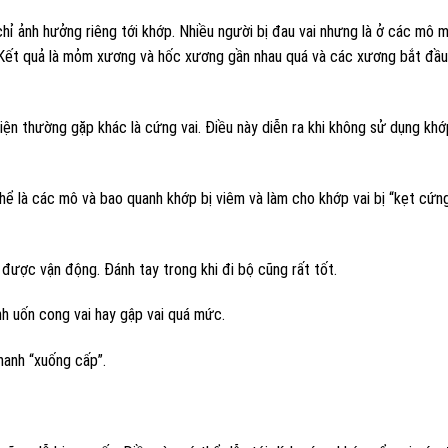
chỉ ảnh hưởng riêng tới khớp. Nhiều người bị đau vai nhưng là ở các mô
 Kết quả là mỏm xương và hốc xương gần nhau quá và các xương bắt đầu
hiện thường gặp khác là cứng vai. Điều này diễn ra khi không sử dụng khớ
 thể là các mô và bao quanh khớp bị viêm và làm cho khớp vai bị “kẹt cứn
được vận động. Đánh tay trong khi đi bộ cũng rất tốt.
h uốn cong vai hay gập vai quá mức.
nhanh “xuống cấp”.