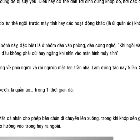
cũng dễ bị suy yếu. Điều này có thể dẫn tới dính cứng khớp cổ, nơi các
 tư thế ngồi trước máy tính hay các hoạt động khác (là ủi quần áo) kh
bệnh này, đặc biệt là ở nhóm dân văn phòng, dân công nghệ, “Khi ngồi v
 đầu không phải cúi hay ngầng khi nhìn vào màn hình máy tính”.
g về phía ngực và rồi ngước mắt lên trần nhà. Làm động tác này 5 lần.
ườn, là quần áo… trong 1 thời gian dài.
 Mắt cá nhân cho phép bàn chân di chuyển lên xuống, trong khi khớp sên 
o hướng vào trong hay ra ngoài.