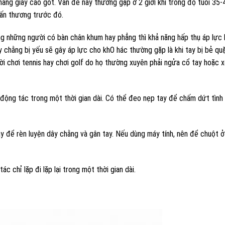
ang giày cao gót. Vấn đề này thường gặp ở 2 giới khi trong độ tuổi 35-
hấn thương trước đó.
g những người có bàn chân khum hay phẳng thì khả năng hấp thụ áp lực k
 chằng bị yếu sẽ gây áp lực cho khO hác thường gặp là khi tay bị bẻ quặ
i chơi tennis hay chơi golf do họ thường xuyên phải ngửa cổ tay hoặc x
 động tác trong một thời gian dài. Có thể đeo nẹp tay để chấm dứt tình
ày để rèn luyện dây chằng và gân tay. Nếu dùng máy tính, nên để chuột ở
 chỉ lặp đi lặp lại trong một thời gian dài.