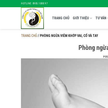
Skip
HOTLINE: 0985.1088.97
to
content
TRANG CHỦ
GIỚI THIỆU
TƯ VẤN
TRANG CHỦ
/
PHÒNG NGỪA VIÊM KHỚP VAI, CỔ VÀ TAY
Phòng ngừa
PO