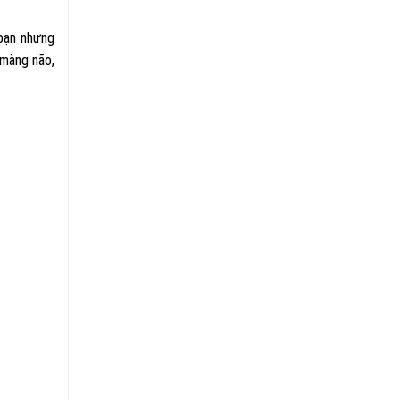
bạn nhưng
 màng não,