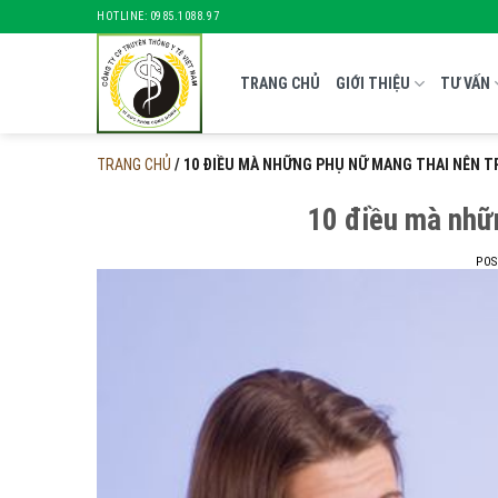
Skip
HOTLINE: 0985.1088.97
to
content
TRANG CHỦ
GIỚI THIỆU
TƯ VẤN
TRANG CHỦ
/
10 ĐIỀU MÀ NHỮNG PHỤ NỮ MANG THAI NÊN 
10 điều mà nhữn
PO