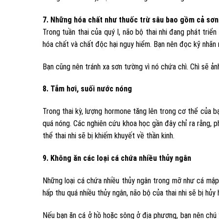
7. Những hóa chất như thuốc trừ sâu bao gồm cả sơ
Trong tuần thai của quý I, não bộ thai nhi đang phát triể
hóa chất và chất độc hại nguy hiểm. Bạn nên đọc kỹ nhãn 
Bạn cũng nên tránh xa sơn tường vì nó chứa chì. Chì sẽ ản
8. Tắm hơi, suối nước nóng
Trong thai kỳ, lượng hormone tăng lên trong cơ thể của b
quá nóng. Các nghiên cứu khoa học gần đây chỉ ra rằng, p
thể thai nhi sẽ bị khiếm khuyết về thần kinh.
9. Không ăn các loại cá chứa nhiều thủy ngân
Những loại cá chứa nhiều thủy ngân trong mỡ như cá mập, 
hấp thu quá nhiều thủy ngân, não bộ của thai nhi sẽ bị hủy 
Nếu bạn ăn cá ở hồ hoặc sông ở địa phương, bạn nên chú 