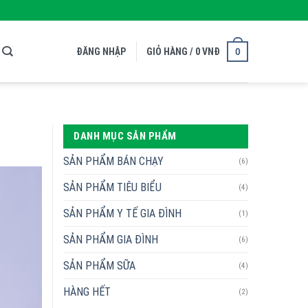
0
ĐĂNG NHẬP
GIỎ HÀNG /
0
VNĐ
DANH MỤC SẢN PHẨM
SẢN PHẨM BÁN CHẠY
(6)
SẢN PHẨM TIÊU BIỂU
(4)
SẢN PHẨM Y TẾ GIA ĐÌNH
(1)
SẢN PHẨM GIA ĐÌNH
(6)
SẢN PHẨM SỮA
(4)
HÀNG HẾT
(2)