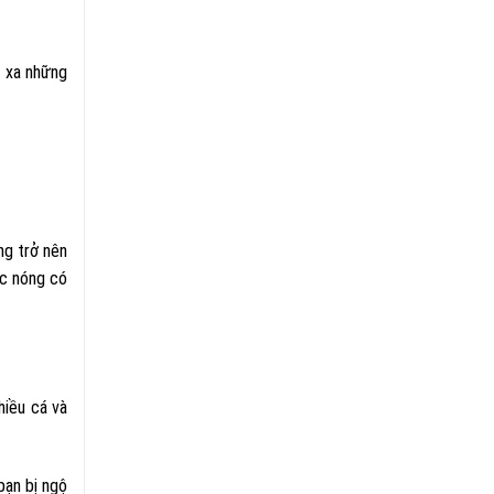
h xa những
ng trở nên
ớc nóng có
hiều cá và
bạn bị ngộ