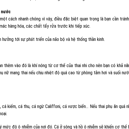
n nước
n một cách nhanh chóng vì vậy, điều đặc biệt quan trọng là bạn cần trán
mác hàng hóa, các chất tẩy rửa trước khi tiếp xúc.
h hưởng tới sự phát triển của não bộ và hệ thống thần kinh.
ạn thêm vào đó là khí nóng từ cơ thể của thai nhi cho nên bạn có khả nă
hụ nữ mang thai nếu chịu nhiệt độ quá cao từ phòng tắm hơi và suối nư
cá kiếm, cá thu, cá ngừ Califfoni, cá vược biển… Nếu thai phụ ăn quá n
hoại.
ý mức độ ô nhiễm của nơi đó. Cá ở sông và hồ ô nhiễm sẽ khiến cơ thể 